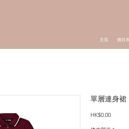
主頁
價目
單層連身裙
價
HK$0.00
格