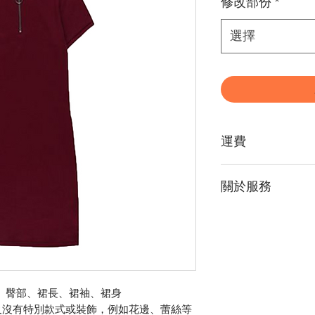
修改部份
*
選擇
運費
每次訂單滿港幣
400
關於服務
則需付
$50
運
費
衣物修改部份如
用會有所變動
大尺寸衣物修改
修改費用會有所
毛衣、針織、羽
、臀部、裙長、裙袖、裙身
牛仔衣物在修改
及沒有特別款式或裝飾，例如花邊、蕾絲等