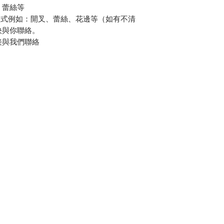
、蕾絲等
款式例如：開叉、蕾絲、花邊等（如有不清
快與你聯絡。
接與我們聯絡