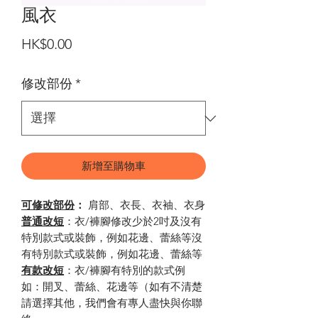
風衣
價
HK$0.00
格
修改部份
*
新增至購物車
可修改部份
：
肩部、衣長、衣袖、衣身
普通改短
：衣/褲腳修改少於2吋及沒有
特別款式或裝飾，例如花邊、蕾絲等沒
有特別款式或裝飾，例如花邊、蕾絲等
有款改短
：衣
/
褲腳有特別的款式例
如：開叉、蕾絲、花邊等（如有不清楚
請選擇其他，我們會有專人盡快與你聯