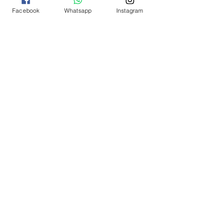
Facebook
Whatsapp
Instagram
​​歡迎24小時隨時下單
ECOHOLIC
關於我們
​訂單
​法律
​關注我們
下單
常見問題
私隱政策
商務合作
條款與協議
價格