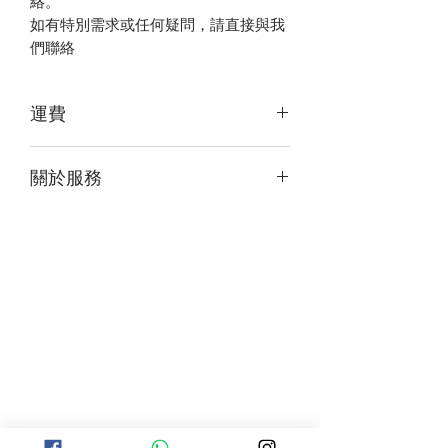
絡。
如有特別需求或任何疑問，請直接與我
們聯絡
運費
每次訂單滿港幣300元，可享有免費收
關於服務
送衣物服務，否則需付$50運費
衣物修改部份如有拉鍊、鈕扣或特殊
工藝，修改費用會有所變動
大尺寸衣物修改，如改動到衣袋、標
籤、拉鍊等，修改費用會有所變動
毛衣、針織、羽絨衣物暫不修改
牛仔衣物在修改後，洗水痕不會保留