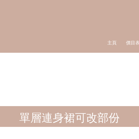
主頁
價目
單層連身裙可改部份