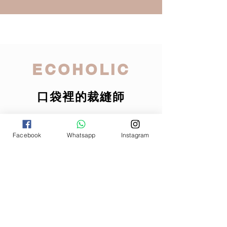
ECOHOLIC
​口袋裡的裁縫師
Facebook
Whatsapp
Instagram
​​歡迎24小時隨時下單
ECOHOLIC
關於我們
​訂單
​法律
​關注我們
下單
常見問題
私隱政策
商務合作
條款與協議
價格